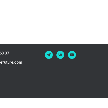
63 37
rfuture.com