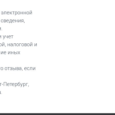
с электронной
 сведения,
.
 учет
ой, налоговой и
ние иных
о отзыва, если
т-Петербург,
.